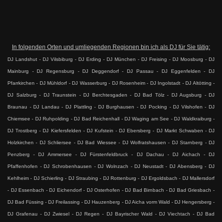
In folgenden Orten und umliegenden Regionen bin ich als DJ für Sie tätig:
DJ Landshut - DJ Vilsbiburg - DJ Erding - DJ München - DJ Freising - DJ Moosburg - DJ
Mainburg - DJ Regensburg - DJ Deggendorf - DJ Passau - DJ Eggenfelden - DJ
Pfarrkirchen - DJ Mühldorf - DJ Wasserburg - DJ Rosenheim - DJ Ingolstadt - DJ Altötting -
DJ Salzburg - DJ Traunstein - DJ Berchtesgaden - DJ Bad Tölz - DJ Augsburg - DJ
Braunau - DJ Landau - DJ Plattling - DJ Burghausen - DJ Pocking - DJ Vilshofen - DJ
Chiemsee - DJ Ruhpolding - DJ Bad Reichenhall - DJ Waging am See - DJ Waldkraiburg -
DJ Trostberg - DJ Kiefersfelden - DJ Kufstein - DJ Ebersberg - DJ Markt Schwaben - DJ
Holzkirchen - DJ Schliersee - DJ Bad Wiessee - DJ Wolfratshausen - DJ Starnberg - DJ
Penzberg - DJ Ammersee - DJ Fürstenfeldbruck - DJ Dachau - DJ Aichach - DJ
Pfaffenhofen - DJ Schrobenhausen - DJ Wolnzach - DJ Neustadt - DJ Abensberg - DJ
Kehlheim - DJ Schierling - DJ Straubing - DJ Rottenburg - DJ Ergoldsbach - DJ Mallersdorf
- DJ Essenbach - DJ Eichendorf - DJ Osterhofen - DJ Bad Birnbach - DJ Bad Griesbach -
DJ Bad Füssing - DJ Freilassing - DJ Hauzenberg - DJ Aicha vorm Wald - DJ Hengersberg -
DJ Grafenau - DJ Zwiesel - DJ Regen - DJ Bayrischer Wald - DJ Viechtach - DJ Bad