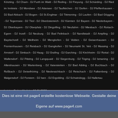
Kötzting - DJ Cham - DJ Furth im Wald - DJ Roding - DJ Freyung - DJ Schärding - DJ Ried
im Innkreis - DJ Mondsee - DJ Attersee - DJ Taufkirchen - DJ Dorfen - DJ Pfeffenhausen -
DJ Bad Abbach - DJ Bogen - DJ St.Englmar - DJ Tittmoning - DJ Laufen - DJ Bad Gögging
- DJ Tegernsee - DJ Tirol - DJ Oberösterreich - DJ Kärnten DJ Bayern - DJ Niederbayern -
DJ Oberbayern - DJ Oberpfalz - DJ Dingolfing - DJ Neufahrn - DJ Miesbach - DJ Rottach-
Egern - DJ Inzell - DJ Neuburg - DJ Bad Feilnbach - DJ Nandlstadt - DJ Ampfing - DJ
Bayrischzell - DJ Weilheim - DJ Mengkofen - DJ Velden - DJ Geisenhausen - DJ
Frontenhausen - DJ Reisbach - DJ Gangkofen - DJ Neumarkt St. Veit - DJ Massing - DJ
Arnstorf - DJ Simbach - DJ Haag - DJ Grafing - DJ Garching - DJ Kirchheim - DJ Rottal - DJ
Wallersdorf - DJ Pilsting - DJ Langquaid - DJ Siegenburg - DJ Töging - DJ Ismaning - DJ
Allershausen - DJ Wartenberg - DJ Vaterstetten - DJ Bad Aibling - DJ Buchbach - DJ
Roßbach - DJ Geiselhöring . DJ Niederaichbach - DJ Reischach - DJ Falkenberg - DJ
Malgersdorf - DJ Forstern - DJ Isen - DJ Ergolding - DJ Schwindegg - DJ Hallertau
Letztes Seiten-Update: 19.11.2023
Dies ist eine mit page4 erstellte kostenlose Webseite. Gestalte deine
Eigene auf www.page4.com